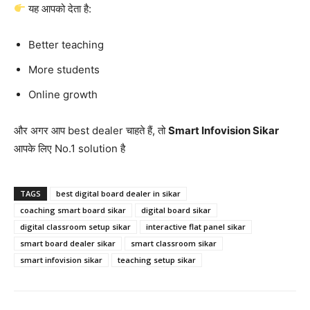
यह आपको देता है:
Better teaching
More students
Online growth
और अगर आप best dealer चाहते हैं, तो
Smart Infovision Sikar
आपके लिए No.1 solution है
TAGS
best digital board dealer in sikar
coaching smart board sikar
digital board sikar
digital classroom setup sikar
interactive flat panel sikar
smart board dealer sikar
smart classroom sikar
smart infovision sikar
teaching setup sikar