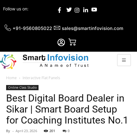
Follow us on:
+91-9560805022
sales@smartinfovision.com
Home
Interactive Flat Panels
Online Class Studio
Best Digital Board Dealer in
Sikar | Smart Board Setup
for Coaching Institutes No.1
By
-
April 23, 2026
201
0